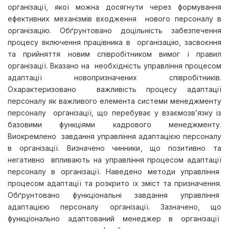
організації, якої можна досягнути через формування
ефективних механізмів входження нового персоналу в
організацію. Обґрунтовано доцільність забезпечення
процесу включення працівника в організацію, засвоєння
та прийняття новим співробітником вимог і правил
організації. Вказано на необхідність управління процесом
адаптації новопризначених співробітників.
Охарактеризовано важливість процесу адаптації
персоналу як важливого елемента системи менеджменту
персоналу організації, що перебуває у взаємозв’язку із
базовими функціями кадрового менеджменту.
Виокремлено завдання управління адаптацією персоналу
в організації. Визначено чинники, що позитивно та
негативно впливають на управління процесом адаптації
персоналу в організації. Наведено методи управління
процесом адаптації та розкрито їх зміст та призначення.
Обґрунтовано функціональні завдання управління
адаптацією персоналу організації. Зазначено, що
функціонально адаптований менеджер в організації