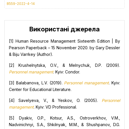
8559-2022-4-14
Використані джерела
[1] Human Resource Management Sixteenth Edition | By
Pearson Paperback – 15 November 2020. by Gary Dessler
& Biju Varrkey (Author).
[2] Krushelnytska, O.V., & Melnychuk, D.P. (2009).
Personnel management
. Kyiv: Condor.
[3] Balabanova, L.V. (2019).
Personnel management
. Kyiv:
Center for Educational Literature.
[4] Savelyeva, V., & Yeskov, O. (2005).
Personnel
management
. Kyiv: VD Professional.
[5] Dyakiv, O.P., Kotsur, A.S., Ostroverkhov, V.M.,
Nadvinichnyi, S.A., Shkilnyak, M.M., & Shushpanov, D.G.