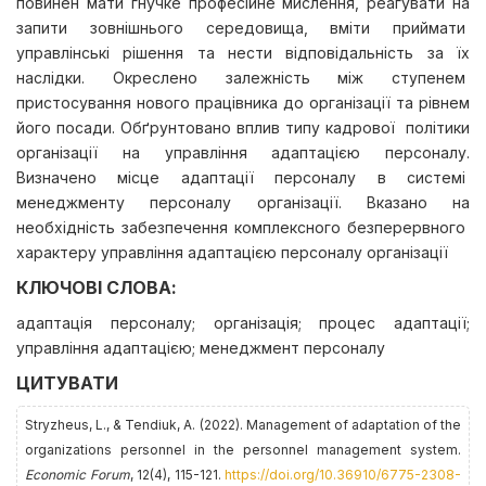
повинен мати гнучке професійне мислення, реагувати на
запити зовнішнього середовища, вміти приймати
управлінські рішення та нести відповідальність за їх
наслідки. Окреслено залежність між ступенем
пристосування нового працівника до організації та рівнем
його посади. Обґрунтовано вплив типу кадрової політики
організації на управління адаптацією персоналу.
Визначено місце адаптації персоналу в системі
менеджменту персоналу організації. Вказано на
необхідність забезпечення комплексного безперервного
характеру управління адаптацією персоналу організації
КЛЮЧОВІ СЛОВА:
адаптація персоналу; організація; процес адаптації;
управління адаптацією; менеджмент персоналу
ЦИТУВАТИ
Stryzheus, L., & Tendiuk, A. (2022). Management of adaptation of the
organizations personnel in the personnel management system.
Economic Forum
, 12(4), 115-121.
https://doi.org/10.36910/6775-2308-