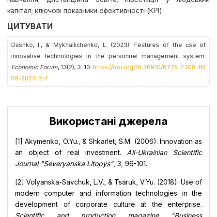
капітал; ключові показники ефективності (КРІ)
ЦИТУВАТИ
Dashko, І., & Mykhailichenko, L. (2023). Features of the use of
innovative technologies in the personnel management system.
Economic Forum
, 13(2), 3-10.
https://doi.org/10.36910/6775-2308-85
59-2023-2-1
Використані джерела
[1] Akymenko, O.Yu., & Shkarlet, S.M. (2006). Innovation as
an object of real investment.
All-Ukrainian Scientific
Journal "Severyanska Litopys"
, 3, 96-101.
[2] Volyanska-Savchuk, L.V., & Tsaruk, V.Yu. (2018). Use of
modern computer and information technologies in the
development of corporate culture at the enterprise.
Scientific and production magazine "Business