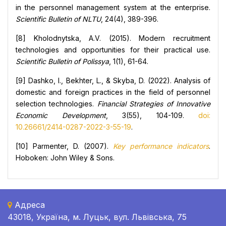
in the personnel management system at the enterprise.
Scientific Bulletin of NLTU
, 24(4), 389-396.
[8] Kholodnytska, A.V. (2015). Modern recruitment
technologies and opportunities for their practical use.
Scientific Bulletin of Polissya
, 1(1), 61-64.
[9] Dashko, I., Bekhter, L., & Skyba, D. (2022). Analysis of
domestic and foreign practices in the field of personnel
selection technologies.
Financial Strategies of Innovative
Economic Development
, 3(55), 104-109.
doi:
10.26661/2414-0287-2022-3-55-19
.
[10] Parmenter, D. (2007).
Key performance indicators
.
Hoboken: John Wiley & Sons.
Адреса
43018, Україна, м. Луцьк, вул. Львівська, 75