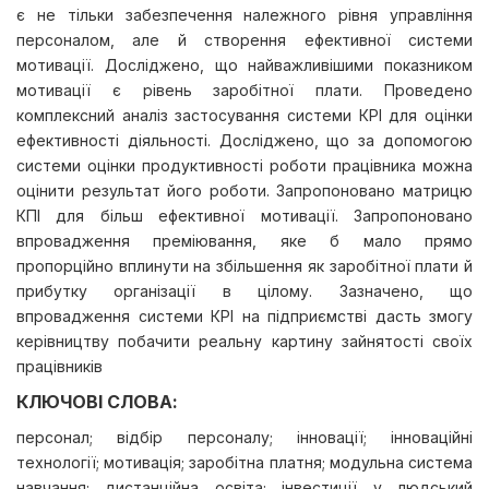
є не тільки забезпечення належного рівня управління
персоналом, але й створення ефективної системи
мотивації. Досліджено, що найважливішими показником
мотивації є рівень заробітної плати. Проведено
комплексний аналіз застосування системи КРІ для оцінки
ефективності діяльності. Досліджено, що за допомогою
системи оцінки продуктивності роботи працівника можна
оцінити результат його роботи. Запропоновано матрицю
КПІ для більш ефективної мотивації. Запропоновано
впровадження преміювання, яке б мало прямо
пропорційно вплинути на збільшення як заробітної плати й
прибутку організації в цілому. Зазначено, що
впровадження системи КРІ на підприємстві дасть змогу
керівництву побачити реальну картину зайнятості своїх
працівників
КЛЮЧОВІ СЛОВА:
персонал; відбір персоналу; інновації; інноваційні
технології; мотивація; заробітна платня; модульна система
навчання; дистанційна освіта; інвестиції у людський