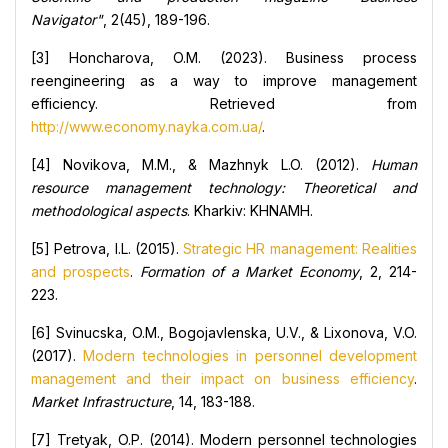
Navigator"
, 2(45), 189-196.
[3] Honcharova, O.M. (2023). Business process
reengineering as a way to improve management
efficiency. Retrieved from
http://www.economy.nayka.com.ua/
.
[4] Novikova, M.M., & Mazhnyk L.O. (2012).
Human
resource management technology: Theoretical and
methodological aspects
. Kharkiv: KHNAMH.
[5] Petrova, I.L. (2015).
Strategic HR management: Realities
and prospects
.
Formation of a Market Economy
, 2, 214-
223.
[6] Svinucska, O.M., Bogojavlenska, U.V., & Lixonova, V.O.
(2017).
Modern technologies in personnel development
management and their impact on business efficiency
.
Market Infrastructure
, 14, 183-188.
[7] Tretyak, O.P. (2014). Modern personnel technologies