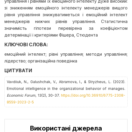
управління і рівнями їх емоційного інтелекту дуже високий:
зі зниженням емоційного інтелекту менеджерів вищого
рівня управління знижуватиметься і емоційний інтелект
менеджерів нижчих рівнів управління. Статистична
значимість гіпотези перевірена за коефіцієнтом
детермінації і критеріями Фішера, Стюдента
КЛЮЧОВІ СЛОВА:
емоційний інтелект; рівні управління; методи управління;
лідерство; організаційна поведінка
ЦИТУВАТИ
Vavdiiuk, N., Galushchak, V., Abramova, І., & Stryzheus, L. (2023).
Emotional intelligence in the organizational behavior of manages.
Economic Forum
, 13(2), 30-37.
https://doi.org/10.36910/6775-2308-
8559-2023-2-5
Використані джерела