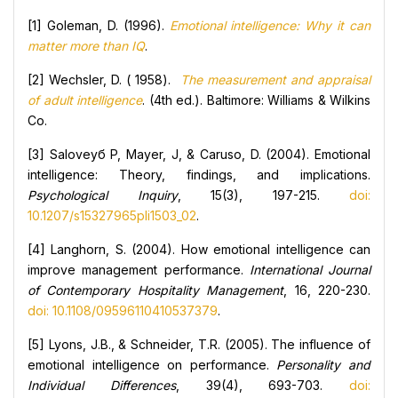
[1] Goleman, D. (1996).
Emotional intelligence: Why it can
matter more than IQ
.
[2] Wechsler, D. ( 1958).
The measurement and appraisal
of adult intelligence
. (4th ed.). Baltimore: Williams & Wilkins
Co.
[3] Saloveyб P, Mayer, J, & Caruso, D. (2004). Emotional
intelligence: Theory, findings, and implications.
Psychological Inquiry
, 15(3), 197-215.
doi:
10.1207/s15327965pli1503_02
.
[4] Langhorn, S. (2004). How emotional intelligence can
improve management performance.
International Journal
of Contemporary Hospitality Management
, 16, 220-230.
doi: 10.1108/09596110410537379
.
[5] Lyons, J.B., & Schneider, T.R. (2005). The influence of
emotional intelligence on performance.
Personality and
Individual Differences
, 39(4), 693-703.
doi: