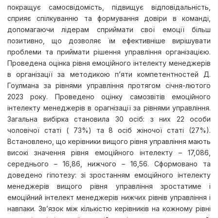
покращує самосвідомість, підвищує відповідальність,
сприяє спілкуванню та формування довіри в команді,
допомагаючи лідерам сприймати свої емоції більш
позитивно, що дозволяє їм ефективніше вирішувати
проблеми та приймати рішення управління організацією.
Проведена оцінка рівня емоційного інтелекту менеджерів
в організації за методикою п’яти компетентностей Д.
Гоулмана за рівнями управління протягом січня-лютого
2023 року. Проведено оцінку самозвітів емоційного
інтелекту менеджерів в орагнізації за рівнями управління.
Загальна вибірка становила 30 осіб: з них 22 особи
чоловічої статі ( 73%) та 8 осіб жіночої статі (27%).
Встановлено, що керівники вищого рівня управління мають
високі значення рівня емоційного інтелекту – 17,086,
середнього – 16,86, нижчого – 16,56. Сформовано та
доведено гіпотезу: зі зростанням емоційного інтелекту
менеджерів вищого рівня управління зростатиме і
емоційний інтелект менеджерів нижчих рівнів управління і
навпаки. Зв’язок між кількістю керівників на кожному рівні