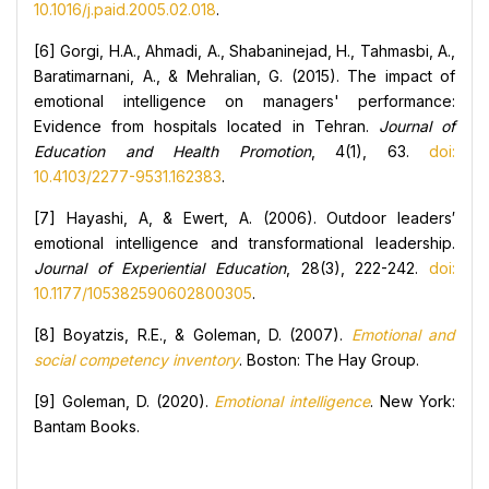
10.1016/j.paid.2005.02.018
.
[6] Gorgi, H.A., Ahmadi, A., Shabaninejad, H., Tahmasbi, A.,
Baratimarnani, A., & Mehralian, G. (2015). The impact of
emotional intelligence on managers' performance:
Evidence from hospitals located in Tehran.
Journal of
Education and Health Promotion
, 4(1), 63.
doi:
10.4103/2277-9531.162383
.
[7] Hayashi, A, & Ewert, A. (2006). Outdoor leaders′
emotional intelligence and transformational leadership.
Journal of Experiential Education
, 28(3), 222-242.
doi:
10.1177/105382590602800305
.
[8] Boyatzis, R.E., & Goleman, D. (2007).
Emotional and
social competency inventory
. Boston: The Hay Group.
[9] Goleman, D. (2020).
Emotional intelligence
. New York:
Bantam Books.