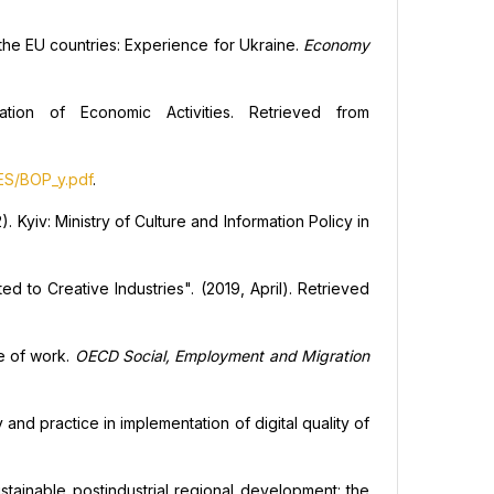
 the EU countries: Experience for Ukraine.
Economy
ion of Economic Activities. Retrieved from
/ES/BOP_y.pdf
.
). Kyiv: Ministry of Culture and Information Policy in
d to Creative Industries". (2019, April). Retrieved
re of work.
OECD Social, Employment and Migration
y and practice in implementation of digital quality of
sustainable postindustrial regional development: the