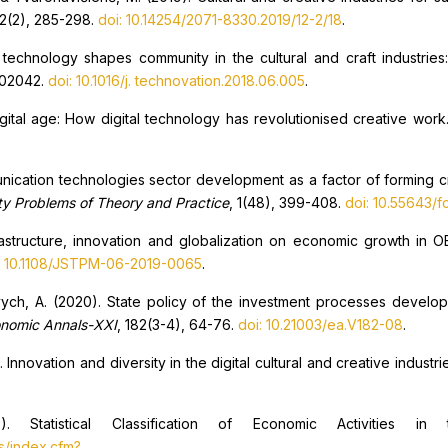
12(2), 285-298.
doi: 10.14254/2071-8330.2019/12-2/18
.
technology shapes community in the cultural and craft industries:
 102042.
doi: 10.1016/j. technovation.2018.06.005
.
igital age: How digital technology has revolutionised creative work
nication technologies sector development as a factor of forming cr
ity Problems of Theory and Practice
, 1(48), 399-408.
doi: 10.55643/f
frastructure, innovation and globalization on economic growth in 
: 10.1108/JSTPM-06-2019-0065
.
evych, A. (2020). State policy of the investment processes develo
nomic Annals-XXI
, 182(3-4), 64-76.
doi: 10.21003/ea.V182-08
.
 Innovation and diversity in the digital cultural and creative industri
). Statistical Classification of Economic Activities 
s/index.cfm?