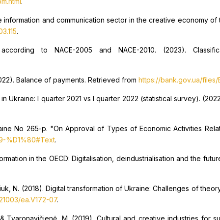
om.html
.
he information and communication sector in the creative economy of
03.115
.
ccording to NACE-2005 and NACE-2010. (2023). Classificat
(2022). Balance of payments. Retrieved from
https://bank.gov.ua/files
in Ukraine: I quarter 2021 vs I quarter 2022 (statistical survey). (2022
aine No 265-p. "On Approval of Types of Economic Activities Relate
2019-%D1%80#Text
.
sformation in the OECD: Digitalisation, deindustrialisation and the futu
niuk, N. (2018). Digital transformation of Ukraine: Challenges of theor
0.21003/ea.V172-07
.
, & Tvaronavičienė, M. (2019). Cultural and creative industries for 