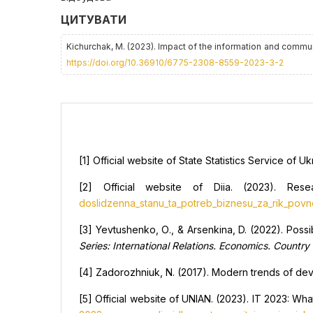
ЦИТУВАТИ
Kichurchak, M. (2023). Impact of the information and commu
https://doi.org/10.36910/6775-2308-8559-2023-3-2
[1] Official website of State Statistics Service of 
[2] Official website of Diia. (2023). Re
doslidzenna_stanu_ta_potreb_biznesu_za_rik_povno
[3] Yevtushenko, О., & Arsenkina, D. (2022). Рossi
Series: International Relations. Economics. Country
[4] Zadorozhniuk, N. (2017). Modern trends of dev
[5] Official website of UNIAN. (2023). IT 2023: Wh