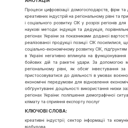
АНОТАЦІЯ
Процеси цифровізації домогосподарств, фірм та д
креативних індустрій на регіональному рівні та пр
і соціального розвитку СІК у розрізі регіонів дл
наукові методи: індукція та дедукція, порівняль
регіонах України за показниками доданої вартост
реалізованої продукції позиції СІК посилилися, 
соціально-економічному розвитку СІК, підґрунтям 
в Україні негативно вплинула на функціонування
бойових дій та ракетні удари. За допомогою ме
регіональному рівні, як обсяг інвестування 
пристосовуватися до діяльності в умовах воєнног
економічні передумови для відновлення економіч
обґрунтуванні доцільності використання низки зах
регіонах України: поліпшення демографічної сит
клімату та сприяння експорту послуг
КЛЮЧОВІ СЛОВА:
креативні індустрії; сектор інформації та комуні
відбудова