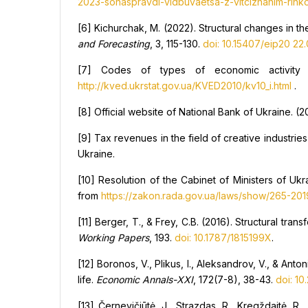
2023-sonaspravdi-vidbuvaetsa-z-vitciznanim-rink
[6] Kichurchak, M. (2022). Structural changes in t
and Forecasting
, 3, 115-130.
doi: 10.15407/eip20 22.
[7] Codes of types of economic activity a
http://kved.ukrstat.gov.ua/KVED2010/kv10_i.html
.
[8] Official website of National Bank of Ukraine. 
[9] Tax revenues in the field of creative industries 
Ukraine.
[10] Resolution of the Cabinet of Ministers of Ukr
from
https://zakon.rada.gov.ua/laws/show/265-
[11] Berger, T., & Frey, C.B. (2016). Structural tran
Working Papers
, 193.
doi: 10.1787/1815199X
.
[12] Boronos, V., Plikus, I., Aleksandrov, V., & Anto
life.
Economic Annals-XXI
, 172(7-8), 38-43.
doi: 1
[13] Černevičiūtė, J., Strazdas, R., Kregždaitė, R.