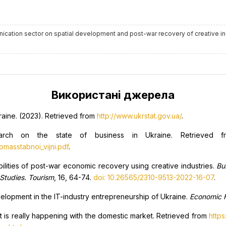
nication sector on spatial development and post-war recovery of creative i
Використані джерела
Ukraine. (2023). Retrieved from
http://www.ukrstat.gov.ua/
.
search on the state of business in Ukraine. Retrieved
masstabnoi_vijni.pdf
.
bilities of post-war economic recovery using creative industries.
Bu
 Studies. Tourism
, 16, 64-74.
doi: 10.26565/2310-9513-2022-16-07
.
elopment in the IT-industry entrepreneurship of Ukraine.
Economic 
at is really happening with the domestic market. Retrieved from
http