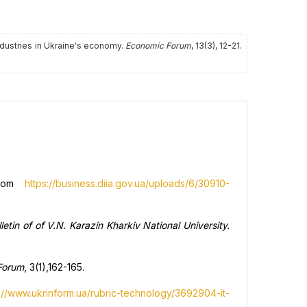
ndustries in Ukraine's economy.
Economic Forum
, 13(3), 12-21.
 from
https://business.diia.gov.ua/uploads/6/30910-
lletin of of V.N. Karazin Kharkiv National University.
Forum
, 3(1),162-165.
s://www.ukrinform.ua/rubric-technology/3692904-it-