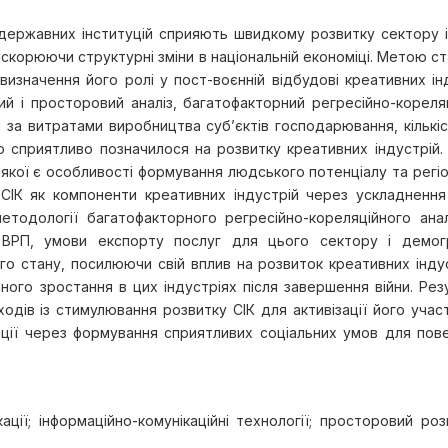
ержавних інституцій сприяють швидкому розвитку сектору інф
искорюючи структурні зміни в національній економіці. Метою с
я визначення його ролі у пост-воєнній відбудові креативних ін
ний і просторовий аналіз, багатофакторний регресійно-кореля
і за витратами виробництва суб’єктів господарювання, кільк
що сприятливо позначилося на розвитку креативних індустрій
якої є особливості формування людського потенціалу та регіона
 СІК як компоненти креативних індустрій через ускладнення л
тодології багатофакторного регресійно-кореляційного анал
за ВРП, умови експорту послуг для цього сектору і демог
о стану, посилюючи свій вплив на розвиток креативних індуст
ного зростання в цих індустріях після завершення війни. Р
одів із стимулювання розвитку СІК для активізації його участ
уації через формування сприятливих соціальних умов для пов
кації; інформаційно-комунікаційні технології; просторовий роз