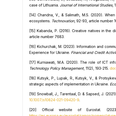
case of Lithuania.
Journal of International Studies
, 
[14] Chandna, V., & Salimath, M.S. (2020). When 
ecosystems.
Technovation
, 92-93, article number
[15] Kabanda, P. (2016). Creative natives in the d
article number 7683.
[16] Kichurchak, M. (2023). Information and commu
Experience for Ukraine.
Financial and Credit Activ
[17] Kurniawati, M.A. (2020). The role of ICT in
Technology Policy Management
, 11(2), 193-215.
doi
[18] Kutsyk, P., Lupak, R., Kutsyk, V., & Protsyk
strategic aspects of implementation in Ukraine.
Eco
[19] Snowball, J., Tarentaal, D. & Sapsed, J. (2021).
10.1007/s10824-021-09420-9
.
[20] Official website of Eurostat. (2023
https://ec.europa.eu/eurostat/ramon/nomenclature