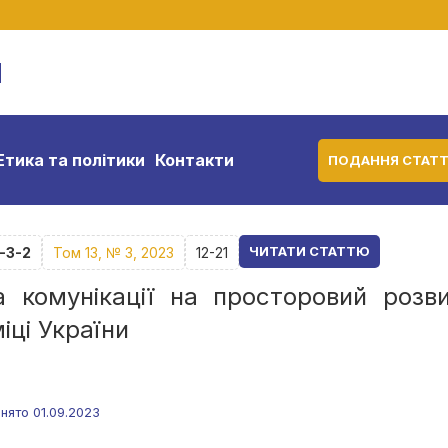
м
Етика та політики
Контакти
ПОДАННЯ СТАТТ
ЧИТАТИ СТАТТЮ
-3-2
Том 13, № 3, 2023
12-21
а комунікації на просторовий розви
іці України
нято 01.09.2023