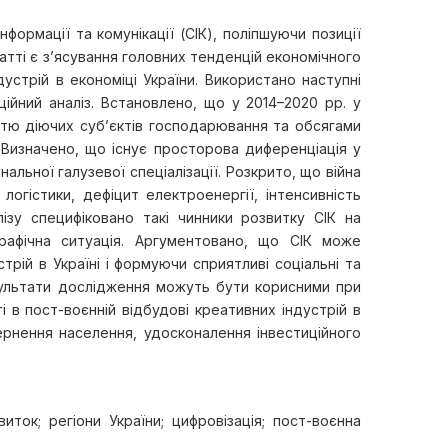
ормації та комунікації (СІК), поліпшуючи позиції
татті є з’ясування головних тенденцій економічного
дустрій в економіці України. Використано наступні
ційний аналіз. Встановлено, що у 2014–2020 рр. у
істю діючих суб’єктів господарювання та обсягами
. Визначено, що існує просторова диференціація у
льної галузевої спеціалізації. Розкрито, що війна
огістики, дефіцит електроенергії, інтенсивність
ізу специфіковано такі чинники розвитку СІК на
рафічна ситуація. Аргументовано, що СІК може
рій в Україні і формуючи сприятливі соціальні та
езультати дослідження можуть бути корисними при
і в пост-воєнній відбудові креативних індустрій в
ернення населення, удосконалення інвестиційного
виток; регіони України; цифровізація; пост-воєнна