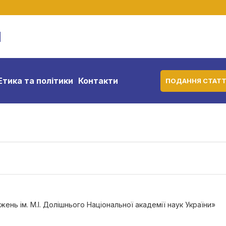
м
Етика та політики
Контакти
ПОДАННЯ СТАТТ
нь ім. М.І. Долішнього Національної академії наук України»