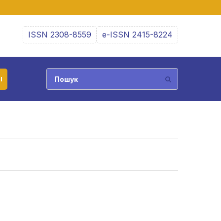
ISSN 2308-8559
e-ISSN 2415-8224
І