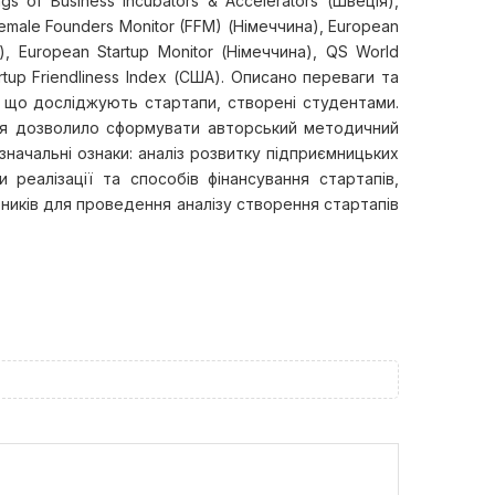
 of Business Incubators & Accelerators (Швеція),
emale Founders Monitor (FFM) (Німеччина), European
у), European Startup Monitor (Німеччина), QS World
artup Friendliness Index (США). Описано переваги та
, що досліджують стартапи, створені студентами.
ення дозволило сформувати авторський методичний
значальні ознаки: аналіз розвитку підприємницьких
и реалізації та способів фінансування стартапів,
азників для проведення аналізу створення стартапів