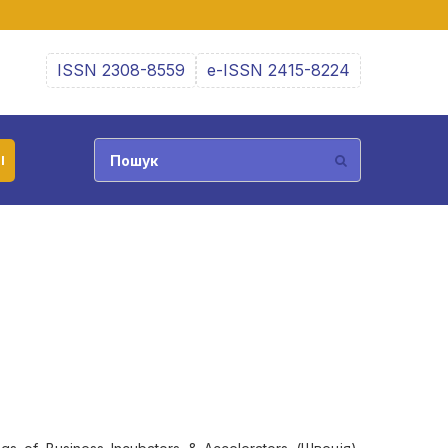
ISSN 2308-8559
e-ISSN 2415-8224
І