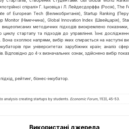
у стартапів, створених студентами: UBI Global World Rankings
отрійної спіралі» Г. Іцковіца і Л. Лейдесдорффа (Росія), The F
tate of European Tech (Великобританія), Startup Ranking (Пер
up Monitor (Німеччина), Global Innovation Index (Швейцарія), St
зі вищеописаних методичних підходів виокремлено показники
го циклу стартапу та підходів до управління. Їхнє дослідж
. Вона охоплює напрями, вибір яких спирається на наступні ви
інкубаторів при університетах зарубіжних країн; аналіз сфер
в. Відповідно до 4-х визначальних ознак, здійснено вибір пок
підхід, рейтинг, бізнес-інкубатор.
to analysis creating startups by students.
Economic Forum
, 11(3), 45-53.
Використані джерела