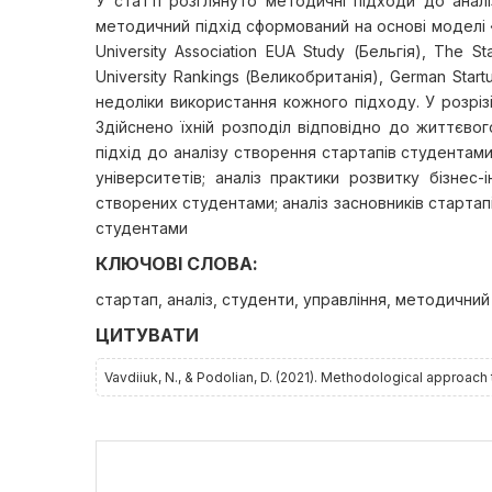
У статті розглянуто методичні підходи до аналіз
методичний підхід сформований на основі моделі «п
University Association EUA Study (Бельгія), The S
University Rankings (Великобританія), German Start
недоліки використання кожного підходу. У розрі
Здійснено їхній розподіл відповідно до життєво
підхід до аналізу створення стартапів студентами
університетів; аналіз практики розвитку бізнес-
створених студентами; аналіз засновників стартапі
студентами
КЛЮЧОВІ СЛОВА:
стартап, аналіз, студенти, управління, методичний 
ЦИТУВАТИ
Vavdiiuk, N., & Podolian, D. (2021). Methodological approach 