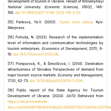
development of tourism in Ukraine.
Herald of Khmelnytskyi
National University. Economic Sciences
, 316(2), 146-
156.
doi: 10.31891/2307-5740-2023-316-2-23
.
[15] Pankova, Ye.V. (2003).
Tourist local history
. Kyiv:
Alterpress.
[16] Pohuda, N. (2023). Research of the implementation
level of information and communication technologies by
tourism enterprises.
Economics of Development
, 22(1), 8-
19.
doi: 10.57111/econ/1.2023.08
.
[17] Pompurová, K., & Šimočková, I. (2014). Destination
attractiveness of Slovakia: Perspectives of demand from
major tourism source markets.
Economy and Management
,
17(3), 62-73.
doi: 10.15240/tul/001/2014-3-006
.
[18] Public report of the State Agency for Tourism
Development of Ukraine. (2024).
SATD
. Retrieved from
https://cdn.prod.website-
files.com/5fe0d678b18d7e19e32c3389/678a7c0bf