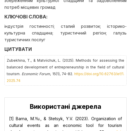
збереженням культурної спадщини та задоволенням
потреб місцевих громад
КЛЮЧОВІ СЛОВА:
індустрія гостинності; сталий розвиток; історико-
культурна спадщина; туристичний регіон; галузь
туристичних послуг
ЦИТУВАТИ
Zubekhina, T., & Matviichuk, L. (2025). Methods for assessing the
balanced development of entrepreneurship in the field of cultural
tourism.
Economic Forum
, 15(1), 74-82.
https://doi.org/10.62763/ef/1.
2025.74
Використані джерела
[1] Barna, M.Yu., & Stetsyk, Y.V. (2023). Organization of
cultural events as an economic tool for tourism