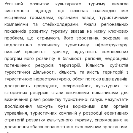
Успішний розвиток культурного туризму вимагає
системного підходу, що включає взаємодію між
місцевими громадами, органами влади, туристичними
компаніями та стейкхолдерами. Аналіз регіональних
показників розвитку туризму вказав на низку ключових
проблем, що стримують його зростання, зокрема на
недостатньо розвинену туристичну інфраструктуру,
низький пріоритет туризму, відсутність комплексних
програм його розвитку в більшості регіонів, недооцінка
потенційних ресурсів територій. Кількість суб’єктів
туристичної діяльності, кількість та якість територій з
туристичною інфраструктурою, обсяг потоків відвідувачів,
доступність природних, рекреаційних, культурних та
історичних ресурсів стали ключовими показниками для
визначення рівня розвитку туристичної галузі. Результати
дослідження можуть бути корисними для органів
управління, туристичних компаній у розробці ефективних
стратегій розвитку культурного туризму, спрямованих на
досягнення збалансованості між економічним зростанням,