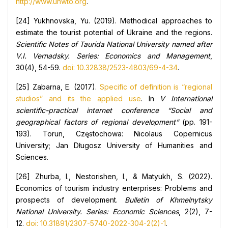
http://www.unwto.org
.
[24] Yukhnovska, Yu. (2019). Methodical approaches to
estimate the tourist potential of Ukraine and the regions.
Scientific Notes of Taurida National University named after
V.I. Vernadsky. Series: Economics and Management
,
30(4), 54-59.
doi: 10.32838/2523-4803/69-4-34
.
[25] Zabarna, E. (2017).
Specific of definition is “regional
studios” and its the applied use
. In
V International
scientific-practical internet conference “Social and
geographical factors of regional development”
(pp. 191-
193). Torun, Częstochowa: Nicolaus Copernicus
University; Jan Długosz University of Humanities and
Sciences.
[26] Zhurba, I., Nestorishen, I., & Matyukh, S. (2022).
Economics of tourism industry enterprises: Problems and
prospects of development.
Bulletin of Khmelnytsky
National University. Series: Economic Sciences
, 2(2), 7-
12.
doi: 10.31891/2307-5740-2022-304-2(2)-1
.