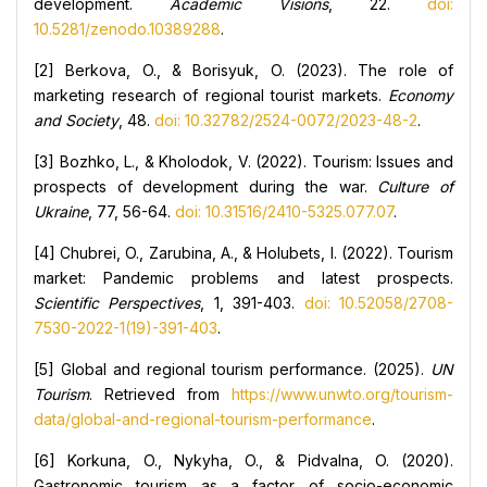
development.
Academic Visions
, 22.
doi:
10.5281/zenodo.10389288
.
[2] Berkova, O., & Borisyuk, O. (2023). The role of
marketing research of regional tourist markets.
Economy
and Society
, 48.
doi: 10.32782/2524-0072/2023-48-2
.
[3] Bozhko, L., & Kholodok, V. (2022). Tourism: Issues and
prospects of development during the war.
Culture of
Ukraine
, 77, 56-64.
doi: 10.31516/2410-5325.077.07
.
[4] Chubrei, O., Zarubina, A., & Holubets, I. (2022). Tourism
market: Pandemic problems and latest prospects.
Scientific Perspectives
, 1, 391-403.
doi: 10.52058/2708-
7530-2022-1(19)-391-403
.
[5] Global and regional tourism performance. (2025).
UN
Tourism
. Retrieved from
https://www.unwto.org/tourism-
data/global-and-regional-tourism-performance
.
[6] Korkuna, O., Nykyha, O., & Pidvalna, O. (2020).
Gastronomic tourism as a factor of socio-economic