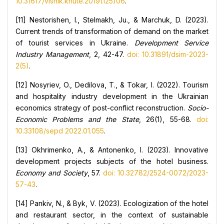
10.31617/visnik.knute.2019(125)06
.
[11] Nestorishen, I., Stelmakh, Ju., & Marchuk, D. (2023).
Current trends of transformation of demand on the market
of tourist services in Ukraine.
Development Service
Industry Management
, 2, 42-47.
doi: 10.31891/dsim-2023-
2(5)
.
[12] Nosyriev, O., Dedilova, T., & Tokar, I. (2022). Tourism
and hospitality industry development in the Ukrainian
economics strategy of post-conflict reconstruction.
Socio-
Economic Problems and the State
, 26(1), 55-68.
doi:
10.33108/sepd 2022.01.055
.
[13] Okhrimenko, A., & Antonenko, I. (2023). Innovative
development projects subjects of the hotel business.
Economy and Society
, 57.
doi: 10.32782/2524-0072/2023-
57-43
.
[14] Pankiv, N., & Byk, V. (2023). Ecologization of the hotel
and restaurant sector, in the context of sustainable