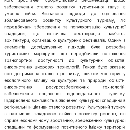
його зростання, сформульовано рекомендації щодо
забезпечення сталого розвитку туристичної галузі в
умовах війни. Визначено підходи до оцінювання
збалансованого розвитку культурного туризму, які
передбачали збереження та популяризацію культурної
спадщини, що включала реставрацію пам’яток
архітектури, організацію культурних фестивалів. Одним з
елементів досліджуваних підходів була розробка
туристських маршрутів, що передбачали поліпшення
транспортної доступності до культурних об’єктів,
використання цифрових технологій. Також було вказано
про дотримання сталого розвитку, шляхом моніторингу
екологічного впливу на культурні та природні об’єкти,
використання ресурсозберігаючих технологій,
забезпечення соціальної відповідальності туризму.
Підкреслено важливість включення культурної спадщини в
регіональні ініціативи сталого розвитку. Культурний туризм
є важливою складовою стійкого розвитку регіонів, він
сприяє економічному зростанню, збереженню культурної
спадщини та формуванню позитивного іміджу територій.