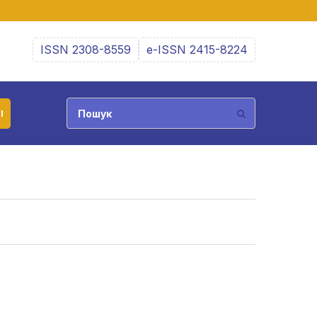
ISSN 2308-8559
e-ISSN 2415-8224
І